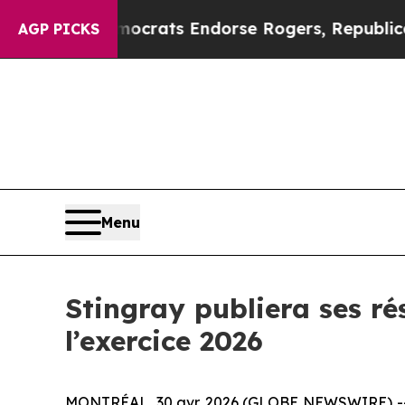
rgain Democrats Endorse Rogers, Republicans En
AGP PICKS
Menu
Stingray publiera ses ré
l’exercice 2026
MONTRÉAL, 30 avr. 2026 (GLOBE NEWSWIRE) -- Le G