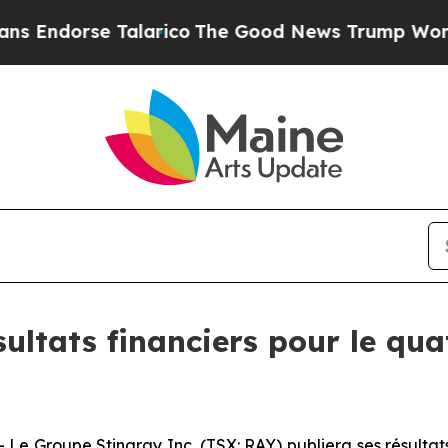
dorse Talarico
The Good News Trump Won’t Mentio
sultats financiers pour le qu
roupe Stingray Inc. (TSX: RAY) publiera ses résultats fi