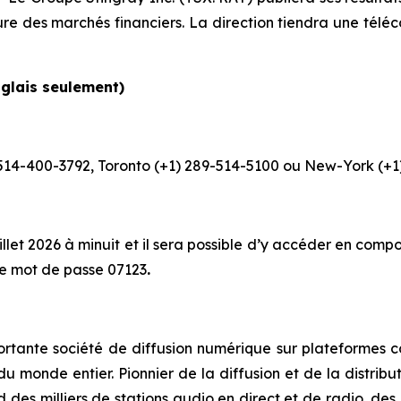
ure des marchés financiers. La direction tiendra une téléc
glais seulement)
) 514-400-3792, Toronto (+1) 289-514-5100 ou New-York (+
illet 2026 à minuit et il sera possible d’y accéder en comp
le mot de passe 07123
.
mportante société de diffusion numérique sur plateformes
monde entier. Pionnier de la diffusion et de la distribu
des milliers de stations audio en direct et de radio, des