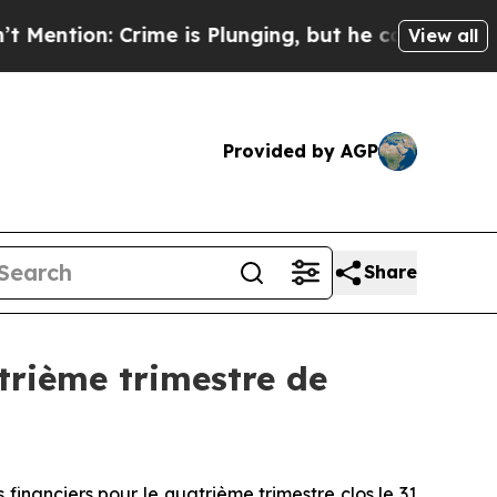
n: Crime is Plunging, but he can’t Handle That
View all
Provided by AGP
Share
atrième trimestre de
nanciers pour le quatrième trimestre clos le 31