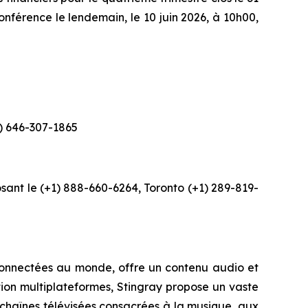
onférence le lendemain, le 10 juin 2026, à 10h00,
1) 646-307-1865
osant le (+1) 888-660-6264, Toronto (+1) 289-819-
 connectées au monde, offre un contenu audio et
tion multiplateformes, Stingray propose un vaste
 chaînes télévisées consacrées à la musique, aux